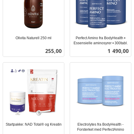
Olivita Naturell 250 ml
Perfect Amino fra BodyHealth •
inkl.
Essensielle aminosyrer • 300tabl.
inkl.
mva.
Pris
Pris
255,00
1 490,00
mva.
Startpakke: NAD Total® og Kreatin
Electrolytes fra BodyHealth -
inkl.
Forsterket med PerfectAmino