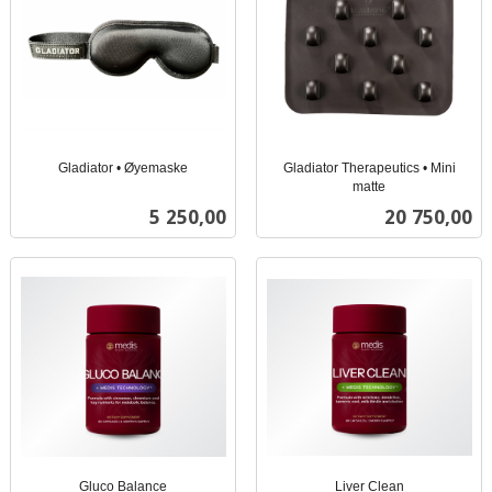
Gladiator • Øyemaske
Gladiator Therapeutics • Mini
inkl.
matte
inkl.
mva.
Pris
Pris
5 250,00
20 750,00
mva.
Gluco Balance
Liver Clean