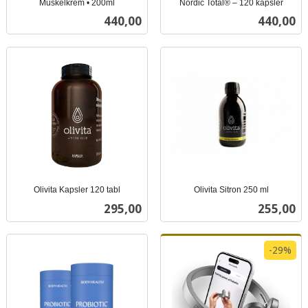
Muskelkrem • 200ml
Nordic Total® – 120 kapsler
inkl.
inkl.
Pris
Pris
440,00
440,00
mva.
mva.
Olivita Kapsler 120 tabl
Olivita Sitron 250 ml
inkl.
inkl.
Pris
Pris
295,00
255,00
mva.
mva.
-29%