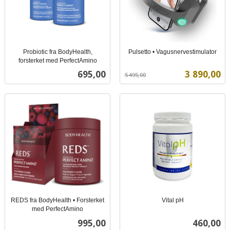
Probiotic fra BodyHealth,
Pulsetto • Vagusnervestimulator
Rabatt
inkl.
forsterket med PerfectAmino
inkl.
mva.
Pris
Tilbud
695,00
3 890,00
5 495,00
mva.
REDS fra BodyHealth • Forsterket
Vital pH
inkl.
med PerfectAmino
inkl.
mva.
Pris
Pris
995,00
460,00
mva.