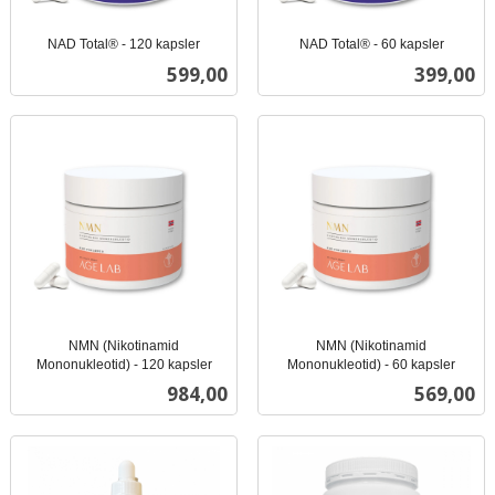
NAD Total® - 120 kapsler
NAD Total® - 60 kapsler
inkl.
inkl.
Pris
Pris
599,00
399,00
mva.
mva.
NMN (Nikotinamid
NMN (Nikotinamid
Mononukleotid) - 120 kapsler
Mononukleotid) - 60 kapsler
inkl.
inkl.
Pris
Pris
984,00
569,00
mva.
mva.