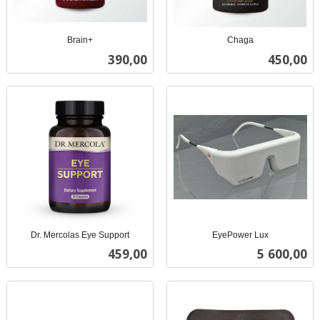
Brain+
Chaga
inkl.
inkl.
Pris
Pris
390,00
450,00
mva.
mva.
Dr. Mercolas Eye Support
EyePower Lux
inkl.
inkl.
Pris
Pris
459,00
5 600,00
mva.
mva.