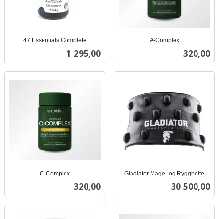
47 Essentials Complete
A-Complex
inkl.
inkl.
Pris
Pris
1 295,00
320,00
mva.
mva.
C-Complex
Gladiator Mage- og Ryggbelte
inkl.
inkl.
Pris
Pris
320,00
30 500,00
mva.
mva.