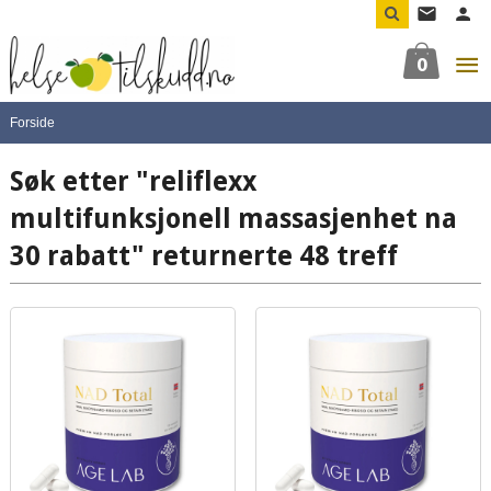
Gå
til
innholdet
0
Forside
Søk etter "reliflexx
multifunksjonell massasjenhet na
30 rabatt" returnerte 48 treff