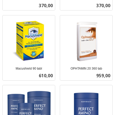
inkl.
inkl.
Pris
Pris
370,00
370,00
mva.
mva.
Macushield 90 tabl
OPHTAMIN 20 360 tab
inkl.
inkl.
Pris
Pris
610,00
959,00
mva.
mva.