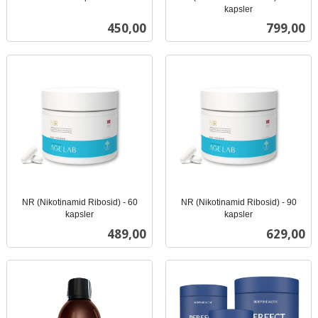
inkl.
kapsler
inkl.
mva.
Pris
Pris
450,00
799,00
mva.
NR (Nikotinamid Ribosid) - 60
NR (Nikotinamid Ribosid) - 90
kapsler
kapsler
inkl.
inkl.
Pris
Pris
489,00
629,00
mva.
mva.