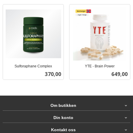
Sulforaphane Complex
YTE - Brain Power
inkl.
inkl.
Pris
Pris
370,00
649,00
mva.
mva.
Om butikken
Din konto
Kontakt oss