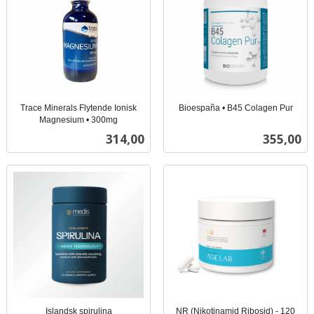
Trace Minerals Flytende Ionisk
Bioespaña • B45 Colagen Pur
inkl.
Magnesium • 300mg
inkl.
mva.
Pris
Pris
314,00
355,00
mva.
Islandsk spirulina
NR (Nikotinamid Ribosid) - 120