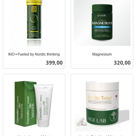
INO • Fueled by Nordic thinking
Magnesium
inkl.
inkl.
Pris
Pris
399,00
320,00
mva.
mva.