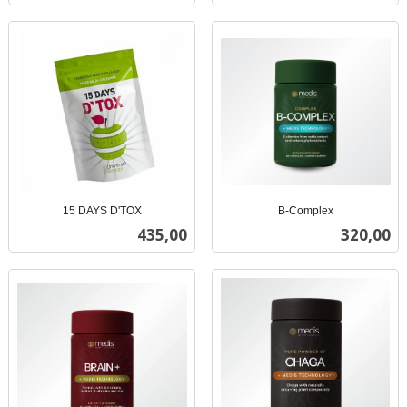
15 DAYS D'TOX
B-Complex
inkl.
inkl.
Pris
Pris
435,00
320,00
mva.
mva.