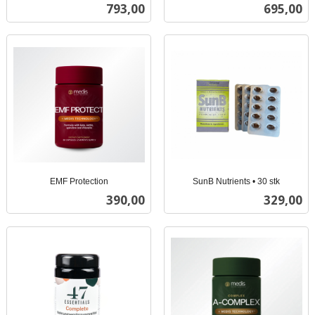
inkl.
mva.
Pris
Pris
793,00
695,00
mva.
EMF Protection
SunB Nutrients • 30 stk
inkl.
inkl.
Pris
Pris
390,00
329,00
mva.
mva.