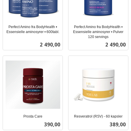
Perfect Amino fra BodyHealth •
Perfect Amino fra BodyHealth •
Essensielle aminosyrer • 600tabl.
Essensielle aminosyrer • Pulver
inkl.
120 servings
inkl.
mva.
Pris
Pris
2 490,00
2 490,00
mva.
Prosta Care
Resveratrol (RSV) - 60 kapsler
inkl.
inkl.
Pris
Pris
390,00
389,00
mva.
mva.