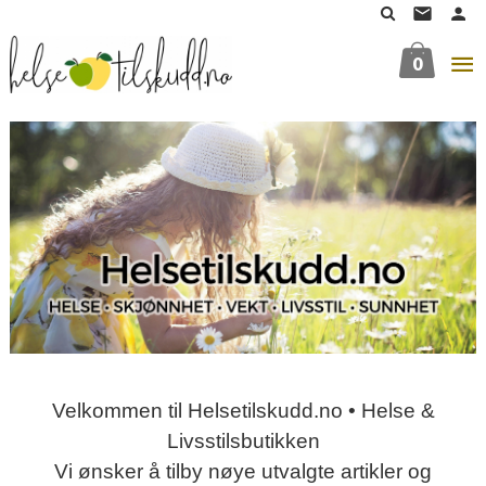
Gå
til
innholdet
0
Velkommen til Helsetilskudd.no • Helse &
Livsstilsbutikken
Vi ønsker å tilby nøye utvalgte artikler og