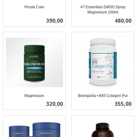
Prosta Care
47 Essentials DMSO Spray
inkl.
Magnesium 100ml
inkl.
mva.
Pris
Pris
390,00
480,00
mva.
Magnesium
Bioespaña • B45 Colagen Pur
inkl.
inkl.
Pris
Pris
320,00
355,00
mva.
mva.