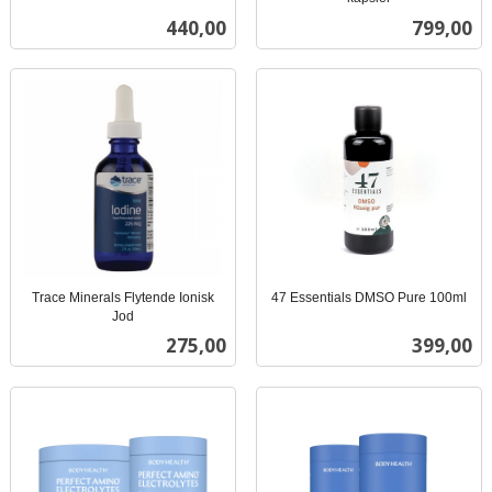
inkl.
mva.
Pris
Pris
440,00
799,00
mva.
Trace Minerals Flytende Ionisk
47 Essentials DMSO Pure 100ml
inkl.
Jod
inkl.
mva.
Pris
Pris
275,00
399,00
mva.