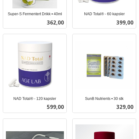
Super-S Fermentert Drikk • 40ml
NAD Total® - 60 kapsler
inkl.
inkl.
Pris
Pris
362,00
399,00
mva.
mva.
NAD Total® - 120 kapsler
SunB Nutrients • 30 stk
inkl.
inkl.
Pris
Pris
599,00
329,00
mva.
mva.