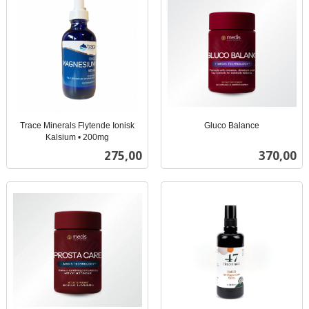
Trace Minerals Flytende Ionisk
Gluco Balance
inkl.
Kalsium • 200mg
inkl.
mva.
Pris
Pris
275,00
370,00
mva.