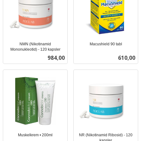
NMN (Nikotinamid
Macushield 90 tabl
inkl.
Mononukleotid) - 120 kapsler
inkl.
mva.
Pris
Pris
984,00
610,00
mva.
Muskelkrem • 200ml
NR (Nikotinamid Ribosid) - 120
inkl.
kapsler