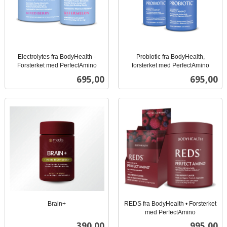
Electrolytes fra BodyHealth -
Probiotic fra BodyHealth,
Forsterket med PerfectAmino
forsterket med PerfectAmino
inkl.
inkl.
Pris
Pris
695,00
695,00
mva.
mva.
Brain+
REDS fra BodyHealth • Forsterket
inkl.
med PerfectAmino
inkl.
mva.
Pris
Pris
390,00
995,00