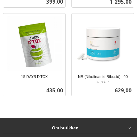
Pris
Pris
399,00
1 295,00
mva.
mva.
15 DAYS D'TOX
NR (Nikotinamid Ribosid) - 90
inkl.
kapsler
inkl.
mva.
Pris
Pris
435,00
629,00
mva.
Om butikken