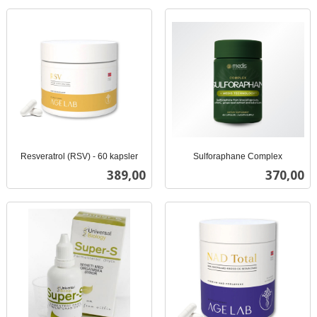
Resveratrol (RSV) - 60 kapsler
Sulforaphane Complex
inkl.
inkl.
Pris
Pris
389,00
370,00
mva.
mva.