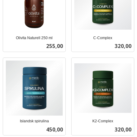
Olivita Naturell 250 ml
C-Complex
inkl.
inkl.
Pris
Pris
255,00
320,00
mva.
mva.
Islandsk spirulina
K2-Complex
inkl.
inkl.
Pris
Pris
450,00
320,00
mva.
mva.