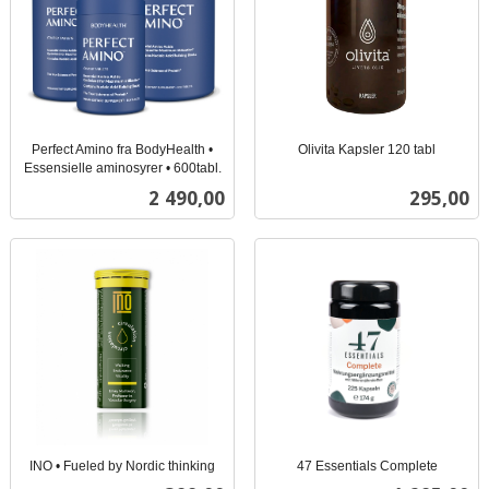
Perfect Amino fra BodyHealth •
Olivita Kapsler 120 tabl
inkl.
Essensielle aminosyrer • 600tabl.
inkl.
mva.
Pris
Pris
2 490,00
295,00
mva.
INO • Fueled by Nordic thinking
47 Essentials Complete
inkl.
inkl.