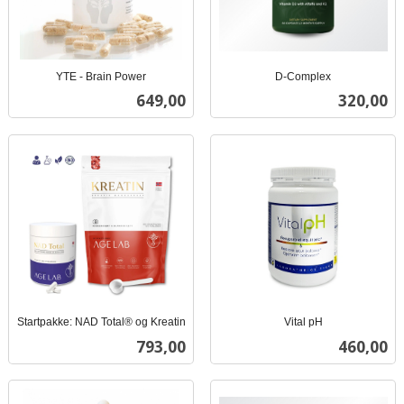
YTE - Brain Power
D-Complex
inkl.
inkl.
Pris
Pris
649,00
320,00
mva.
mva.
Startpakke: NAD Total® og Kreatin
Vital pH
inkl.
inkl.
Pris
Pris
793,00
460,00
mva.
mva.