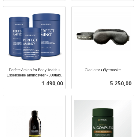
Perfect Amino fra BodyHealth •
Gladiator • Øyemaske
inkl.
Essensielle aminosyrer • 300tabl.
inkl.
mva.
Pris
Pris
1 490,00
5 250,00
mva.