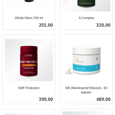
Olivita Sitron 250 ml
A-Complex
inkl.
inkl.
Pris
Pris
255,00
320,00
mva.
mva.
EMF Protection
NR (Nikotinamid Ribosid) - 60
inkl.
kapsler
inkl.
mva.
Pris
Pris
390,00
489,00
mva.