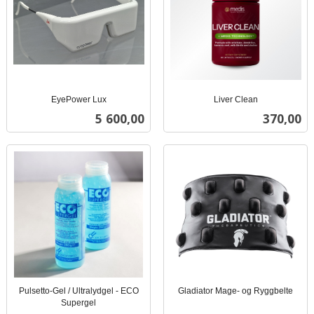
EyePower Lux
Liver Clean
inkl.
inkl.
Pris
Pris
5 600,00
370,00
mva.
mva.
Pulsetto-Gel / Ultralydgel - ECO
Gladiator Mage- og Ryggbelte
inkl.
Supergel