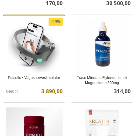
inkl.
mva.
Pris
Pris
170,00
30 500,00
mva.
-29%
Pulsetto • Vagusnervestimulator
Trace Minerals Flytende Ionisk
Rabatt
inkl.
Magnesium • 300mg
inkl.
mva.
Tilbud
Pris
3 890,00
314,00
5 495,00
mva.