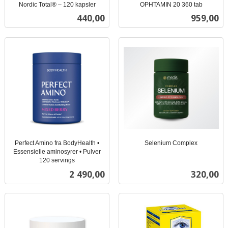
Nordic Total® – 120 kapsler
OPHTAMIN 20 360 tab
inkl.
inkl.
Pris
Pris
440,00
959,00
mva.
mva.
Perfect Amino fra BodyHealth •
Selenium Complex
inkl.
Essensielle aminosyrer • Pulver
120 servings
mva.
inkl.
Pris
Pris
2 490,00
320,00
mva.