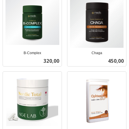
B-Complex
Chaga
inkl.
inkl.
Pris
Pris
320,00
450,00
mva.
mva.