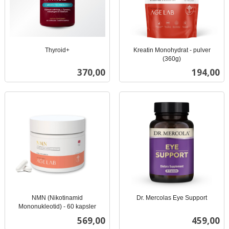
Thyroid+
Kreatin Monohydrat - pulver
inkl.
(360g)
inkl.
mva.
Pris
Pris
370,00
194,00
mva.
NMN (Nikotinamid
Dr. Mercolas Eye Support
inkl.
Mononukleotid) - 60 kapsler
inkl.
mva.
Pris
Pris
569,00
459,00
mva.