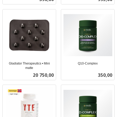
mva.
Gladiator Therapeutics • Mini
Q10-Complex
inkl.
matte
inkl.
mva.
Pris
Pris
20 750,00
350,00
mva.