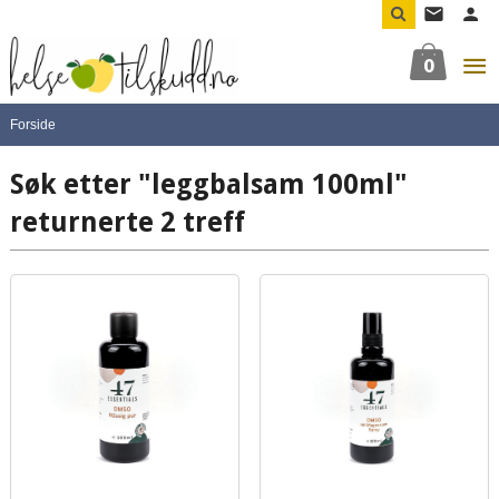
Gå
til
innholdet
0
Forside
Søk etter "leggbalsam 100ml"
returnerte 2 treff