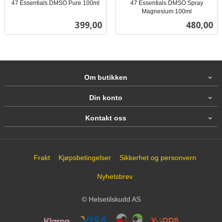
47 Essentials DMSO Pure 100ml
47 Essentials DMSO Spray
inkl.
Magnesium 100ml
inkl.
mva.
Pris
Pris
399,00
480,00
mva.
Om butikken
Din konto
Kontakt oss
Frakt
Kjøpsbetingelser
Sikkerhet og personvern
Nyhetsbrev
© Helsetilskudd AS