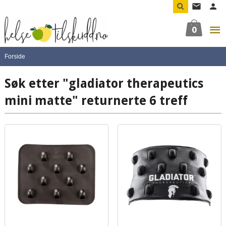
Gå
til
innholdet
0
Forside
Søk etter "gladiator therapeutics
mini matte" returnerte 6 treff