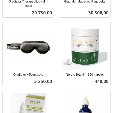
Gladiator Therapeutics • Mini
Gladiator Mage- og Ryggbelte
inkl.
matte
inkl.
mva.
Pris
Pris
20 750,00
30 500,00
mva.
Gladiator • Øyemaske
Nordic Total® – 120 kapsler
inkl.
inkl.
Pris
Pris
5 250,00
440,00
mva.
mva.