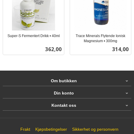
Super-S Fermentert Drikk • 40ml
Trace Minerals Flytende Ionisk
inkl.
Magnesium • 300mg
inkl.
mva.
Pris
Pris
362,00
314,00
mva.
Om butikken
Din konto
Kontakt oss
Frakt
Kjøpsbetingelser
Sikkerhet og personvern